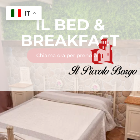
IT
IL BED &
BREAKFAST
Chiama ora per prenotare!