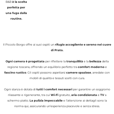
B&B
è la scelta
perfetta per
una fuga dalla
routine.
Il Piccolo Borgo offre ai suoi ospiti un
rifugio accogliente e sereno nel cuore
di Prato.
Ogni camera è progettata
per riflettere la
tranquillità
e la
bellezza
della
regione toscana, offrendo un equilibrio perfetto tra
comfort moderno
e
fascino rustico
. Gli ospiti possono aspettarsi
camere spaziose
, arredate con
mobili di qualità e tessuti scelti con cura.
Ogni stanza è dotata di
tutti i comfort necessari
per garantire un soggiorno
rilassante e rigenerante, tra cui
Wi-Fi
gratuito,
aria condizionata
e
TV
a
schermo piatto.
La pulizia impeccabile
e l’attenzione ai dettagli sono la
norma qui, assicurando un’esperienza piacevole e senza stress.