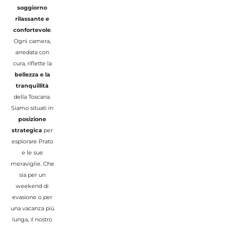
soggiorno
rilassante e
confortevole
.
Ogni camera,
arredata con
cura, riflette la
bellezza e la
tranquillità
della Toscana.
Siamo situati in
posizione
strategica
per
esplorare Prato
e le sue
meraviglie. Che
sia per un
weekend di
evasione o per
una vacanza più
lunga, il nostro