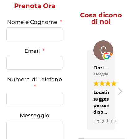
Prenota Ora
Cosa dicono
di noi
Nome e Cognome
Email
Cinzia Negro
Giorgia
4 Maggio 2024
28 Apri
Numero di Telefono
Location
Locat
suggestiva,
e
personale
perso
disponibile
ottim
Messaggio
e
Per l
Leggi di più
Leggi 
gentile.
mia
Abbiamo
fest
mangiato
di