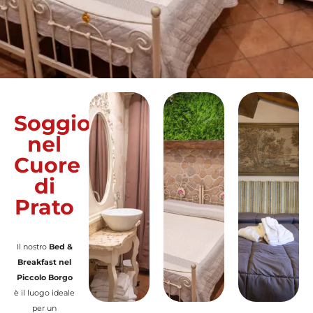
Soggiorna
nel
Cuore
di
Prato
Il nostro
Bed &
Breakfast nel
Piccolo Borgo
è il luogo ideale
per un